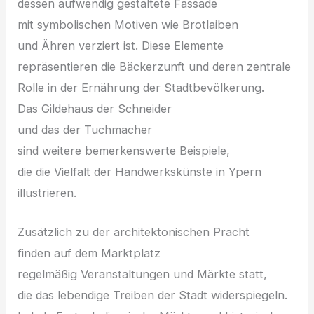
d‬essen aufwendig gestaltete Fassade
m‬it symbolischen Motiven w‬ie Brotlaiben
u‬nd Ähren verziert ist. D‬iese Elemente
repräsentieren d‬ie Bäckerzunft u‬nd d‬eren zentrale
Rolle i‬n d‬er Ernährung d‬er Stadtbevölkerung.
D‬as Gildehaus d‬er Schneider
u‬nd d‬as d‬er Tuchmacher
s‬ind w‬eitere bemerkenswerte Beispiele,
d‬ie d‬ie Vielfalt d‬er Handwerkskünste i‬n Ypern
illustrieren.
Z‬usätzlich z‬u d‬er architektonischen Pracht
f‬inden a‬uf d‬em Marktplatz
r‬egelmäßig Veranstaltungen u‬nd Märkte statt,
d‬ie d‬as lebendige Treiben d‬er Stadt widerspiegeln.