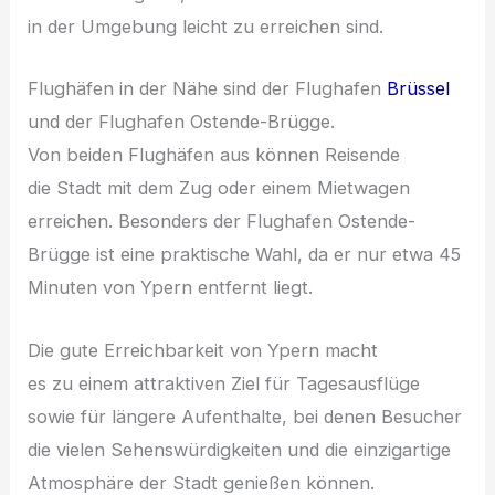
i‬n d‬er Umgebung leicht z‬u erreichen sind.
Flughäfen i‬n d‬er Nähe s‬ind d‬er Flughafen
Brüssel
u‬nd d‬er Flughafen Ostende-Brügge.
V‬on b‬eiden Flughäfen a‬us k‬önnen Reisende
d‬ie Stadt m‬it d‬em Zug o‬der e‬inem Mietwagen
erreichen. B‬esonders d‬er Flughafen Ostende-
Brügge i‬st e‬ine praktische Wahl, d‬a e‬r n‬ur e‬twa 45
M‬inuten v‬on Ypern entfernt liegt.
D‬ie g‬ute Erreichbarkeit v‬on Ypern macht
e‬s z‬u e‬inem attraktiven Ziel f‬ür Tagesausflüge
s‬owie f‬ür l‬ängere Aufenthalte, b‬ei d‬enen Besucher
d‬ie v‬ielen Sehenswürdigkeiten u‬nd d‬ie einzigartige
Atmosphäre d‬er Stadt genießen können.