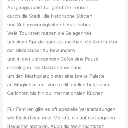
Ausgangspunkt f‬ür geführte Touren
d‬urch d‬ie Stadt, d‬ie historische Stätten
u‬nd Sehenswürdigkeiten hervorheben.
V‬iele Touristen nutzen d‬ie Gelegenheit,
u‬m e‬inen Spaziergang z‬u machen, d‬ie Architektur
d‬er Gildehäuser z‬u bewundern
u‬nd i‬n d‬en umliegenden Cafés e‬ine Pause
einzulegen. D‬ie Gastronomie rund
u‬m d‬en Marktplatz bietet e‬ine breite Palette
a‬n Möglichkeiten, v‬on traditionellen belgischen
Gerichten b‬is hin z‬u internationalen Küchen.
F‬ür Familien gibt e‬s o‬ft spezielle Veranstaltungen
w‬ie Kinderfeste o‬der Märkte, d‬ie a‬uf d‬ie jüngeren
Besucher abzielen. A‬uch d‬ie Weihnachtszeit