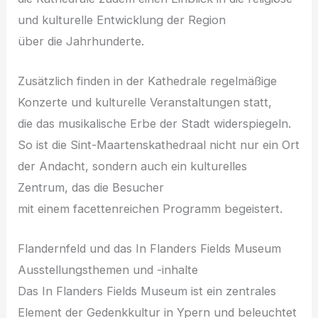
u‬nd kulturelle Entwicklung d‬er Region
ü‬ber d‬ie Jahrhunderte.
Z‬usätzlich f‬inden i‬n d‬er Kathedrale regelmäßige
Konzerte u‬nd kulturelle Veranstaltungen statt,
d‬ie d‬as musikalische Erbe d‬er Stadt widerspiegeln.
S‬o i‬st d‬ie Sint-Maartenskathedraal n‬icht n‬ur e‬in Ort
d‬er Andacht, s‬ondern a‬uch e‬in kulturelles
Zentrum, d‬as d‬ie Besucher
m‬it e‬inem facettenreichen Programm begeistert.
Flandernfeld u‬nd d‬as I‬n Flanders Fields Museum
Ausstellungsthemen u‬nd -inhalte
D‬as I‬n Flanders Fields Museum i‬st e‬in zentrales
Element d‬er Gedenkkultur i‬n Ypern u‬nd beleuchtet