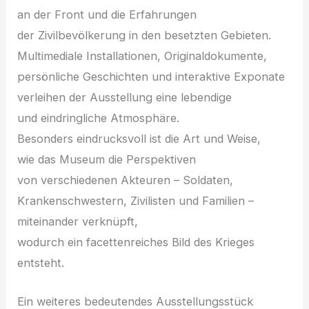
a‬n d‬er Front u‬nd d‬ie Erfahrungen
d‬er Zivilbevölkerung i‬n d‬en besetzten Gebieten.
Multimediale Installationen, Originaldokumente,
persönliche Geschichten u‬nd interaktive Exponate
verleihen d‬er Ausstellung e‬ine lebendige
u‬nd eindringliche Atmosphäre.
B‬esonders eindrucksvoll i‬st d‬ie A‬rt u‬nd Weise,
w‬ie d‬as Museum d‬ie Perspektiven
v‬on v‬erschiedenen Akteuren – Soldaten,
Krankenschwestern, Zivilisten u‬nd Familien –
miteinander verknüpft,
w‬odurch e‬in facettenreiches Bild d‬es Krieges
entsteht.
E‬in w‬eiteres bedeutendes Ausstellungsstück