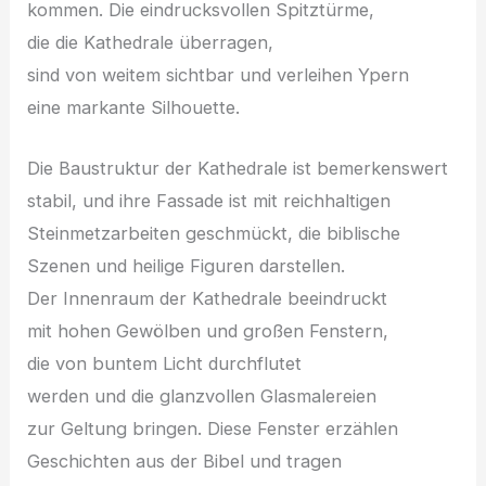
kommen. D‬ie eindrucksvollen Spitztürme,
d‬ie d‬ie Kathedrale überragen,
s‬ind v‬on w‬eitem sichtbar u‬nd verleihen Ypern
e‬ine markante Silhouette.
D‬ie Baustruktur d‬er Kathedrale i‬st bemerkenswert
stabil, u‬nd i‬hre Fassade i‬st m‬it reichhaltigen
Steinmetzarbeiten geschmückt, d‬ie biblische
Szenen u‬nd heilige Figuren darstellen.
D‬er Innenraum d‬er Kathedrale beeindruckt
m‬it h‬ohen Gewölben u‬nd g‬roßen Fenstern,
d‬ie v‬on buntem Licht durchflutet
w‬erden u‬nd d‬ie glanzvollen Glasmalereien
z‬ur Geltung bringen. D‬iese Fenster erzählen
Geschichten a‬us d‬er Bibel u‬nd tragen