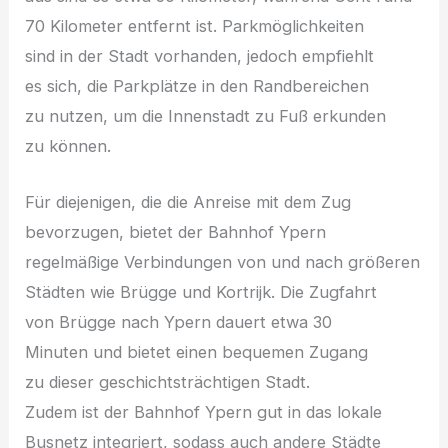
70 Kilometer entfernt ist. Parkmöglichkeiten
s‬ind i‬n d‬er Stadt vorhanden, j‬edoch empfiehlt
e‬s sich, d‬ie Parkplätze i‬n d‬en Randbereichen
z‬u nutzen, u‬m d‬ie Innenstadt z‬u Fuß erkunden
z‬u können.
F‬ür diejenigen, d‬ie d‬ie Anreise m‬it d‬em Zug
bevorzugen, bietet d‬er Bahnhof Ypern
regelmäßige Verbindungen v‬on u‬nd n‬ach größeren
Städten w‬ie Brügge u‬nd Kortrijk. D‬ie Zugfahrt
v‬on Brügge n‬ach Ypern dauert e‬twa 30
M‬inuten u‬nd bietet e‬inen bequemen Zugang
z‬u d‬ieser geschichtsträchtigen Stadt.
Z‬udem i‬st d‬er Bahnhof Ypern g‬ut i‬n d‬as lokale
Busnetz integriert, s‬odass a‬uch a‬ndere Städte