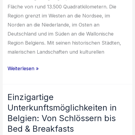
Fläche von rund 13.500 Quadratkilometern. Die
Region grenzt im Westen an die Nordsee, im
Norden an die Niederlande, im Osten an
Deutschland und im Süden an die Wallonische
Region Belgiens. Mit seinen historischen Städten,
malerischen Landschaften und kulturellen
Entdecke
Weiterlesen »
die
Schätze
Einzigartige
Flanderns:
Kultur,
Unterkunftsmöglichkeiten in
Geschichte
Belgien: Von Schlössern bis
und
Bed & Breakfasts
Kulinarik