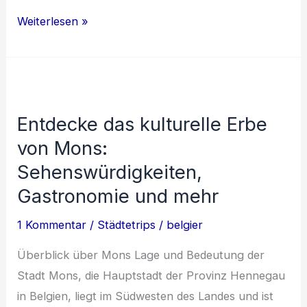
Belgien:
Weiterlesen »
Zwischen
Kriegen
und
Integration
Entdecke das kulturelle Erbe
von Mons:
Sehenswürdigkeiten,
Gastronomie und mehr
1 Kommentar
/
Städtetrips
/
belgier
Überblick über Mons Lage und Bedeutung der
Stadt Mons, die Hauptstadt der Provinz Hennegau
in Belgien, liegt im Südwesten des Landes und ist