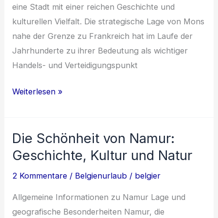
eine Stadt mit einer reichen Geschichte und
kulturellen Vielfalt. Die strategische Lage von Mons
nahe der Grenze zu Frankreich hat im Laufe der
Jahrhunderte zu ihrer Bedeutung als wichtiger
Handels- und Verteidigungspunkt
Entdecke
Weiterlesen »
das
kulturelle
Die Schönheit von Namur:
Erbe
von
Geschichte, Kultur und Natur
Mons:
2 Kommentare
/
Belgienurlaub
/
belgier
Sehenswürdigkeiten,
Gastronomie
Allgemeine Informationen zu Namur Lage und
und
geografische Besonderheiten Namur, die