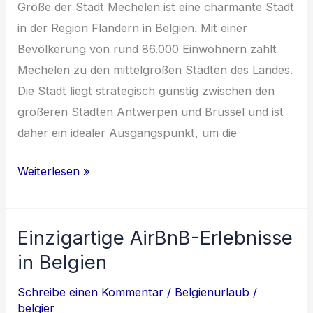
Größe der Stadt Mechelen ist eine charmante Stadt
in der Region Flandern in Belgien. Mit einer
Bevölkerung von rund 86.000 Einwohnern zählt
Mechelen zu den mittelgroßen Städten des Landes.
Die Stadt liegt strategisch günstig zwischen den
größeren Städten Antwerpen und Brüssel und ist
daher ein idealer Ausgangspunkt, um die
Entdecke
Weiterlesen »
die
Schönheit
Einzigartige AirBnB-Erlebnisse
von
Mechelen:
in Belgien
Geschichte,
Schreibe einen Kommentar
/
Belgienurlaub
/
Architektur
belgier