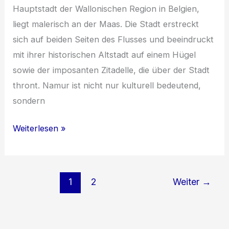
mehr
Hauptstadt der Wallonischen Region in Belgien,
liegt malerisch an der Maas. Die Stadt erstreckt
sich auf beiden Seiten des Flusses und beeindruckt
mit ihrer historischen Altstadt auf einem Hügel
sowie der imposanten Zitadelle, die über der Stadt
thront. Namur ist nicht nur kulturell bedeutend,
sondern
Die
Weiterlesen »
Schönheit
von
Namur:
1
2
Weiter
→
Geschichte,
Kultur
und