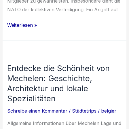
Mitglieder zu gewährleisten. Insbesondere dient die
NATO der kollektiven Verteidigung: Ein Angriff auf
Die
Weiterlesen »
Rolle
Belgiens
in
der
Entdecke die Schönheit von
NATO:
Mechelen: Geschichte,
Geschichte,
Bedeutung
Architektur und lokale
und
Spezialitäten
Zusammenarbeit
Schreibe einen Kommentar
/
Städtetrips
/
belgier
Allgemeine Informationen über Mechelen Lage und