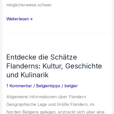
möglicherweise schwer
Mit
Weiterlesen »
einem
Mietwagen
durch
Belgien:
Entdecke die Schätze
Flexibilität
Flanderns: Kultur, Geschichte
und
Erkundung
und Kulinarik
abgelegener
1 Kommentar
/
Belgientipps
/
belgier
Orte
Allgemeine Informationen über Flandern
Geographische Lage und Größe Flandern, im
Norden Belgiens gelegen, erstreckt sich über eine