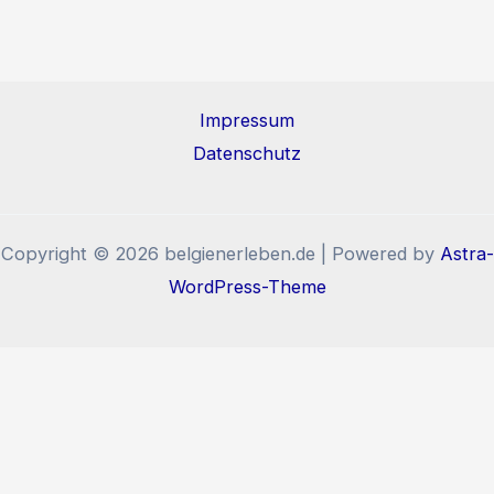
Impressum
Datenschutz
Copyright © 2026 belgienerleben.de | Powered by
Astra-
WordPress-Theme
Diese Website benutzt Cookies und Tracking-Pixel. Wenn
Sie die Website weiter nutzen, stimmen Sie der
Verwendung von Cookies und Tracking-Pixel zu.
Okay, verstanden!