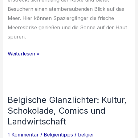
Besuchern einen atemberaubenden Blick auf das
Meer. Hier können Spaziergänger die frische
Meeresbrise genießen und die Sonne auf der Haut
spüren.
Magisches
Weiterlesen »
Belgien:
Von
Ostende
über
Belgische Glanzlichter: Kultur,
Lüttich
Schokolade, Comics und
bis
Mons
Landwirtschaft
1 Kommentar
/
Belgientipps
/
belgier