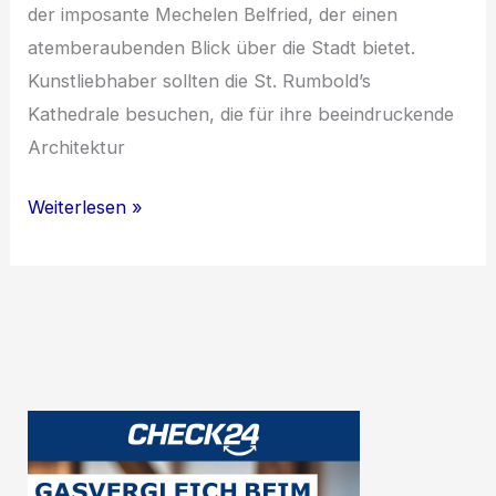
der imposante Mechelen Belfried, der einen
atemberaubenden Blick über die Stadt bietet.
Kunstliebhaber sollten die St. Rumbold’s
Kathedrale besuchen, die für ihre beeindruckende
Architektur
Entdecke
Weiterlesen »
Belgien:
Von
Mechelen
nach
Brüssel
mit
SNCB