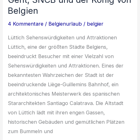
Kulinarik
Belgien
und
4 Kommentare
/
Belgienurlaub
/
belgier
Kultur
in
Lüttich Sehenswürdigkeiten und Attraktionen
Mons,
Lüttich, eine der größten Städte Belgiens,
Brüssel
beeindruckt Besucher mit einer Vielzahl von
und
Sehenswürdigkeiten und Attraktionen. Eines der
Gent
bekanntesten Wahrzeichen der Stadt ist der
beeindruckende Liège-Guillemins Bahnhof, ein
architektonisches Meisterwerk des spanischen
Stararchitekten Santiago Calatrava. Die Altstadt
von Lüttich lädt mit ihren engen Gassen,
historischen Gebäuden und gemütlichen Plätzen
zum Bummeln und