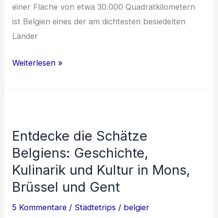
einer Fläche von etwa 30.000 Quadratkilometern
ist Belgien eines der am dichtesten besiedelten
Länder
Belgien:
Weiterlesen »
Vielfalt,
Kultur
und
Genuss
Entdecke die Schätze
Belgiens: Geschichte,
Kulinarik und Kultur in Mons,
Brüssel und Gent
5 Kommentare
/
Städtetrips
/
belgier