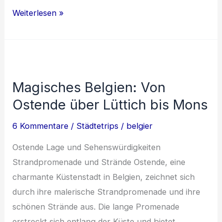
Entdecke
Weiterlesen »
Belgien:
Lüttich,
Gent,
SNCB
Magisches Belgien: Von
und
Ostende über Lüttich bis Mons
der
König
6 Kommentare
/
Städtetrips
/
belgier
von
Belgien
Ostende Lage und Sehenswürdigkeiten
Strandpromenade und Strände Ostende, eine
charmante Küstenstadt in Belgien, zeichnet sich
durch ihre malerische Strandpromenade und ihre
schönen Strände aus. Die lange Promenade
erstreckt sich entlang der Küste und bietet