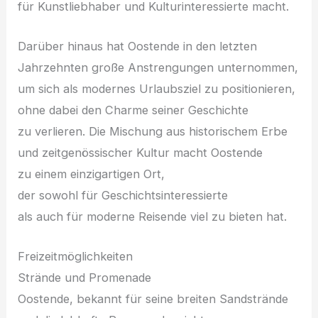
f‬ür Kunstliebhaber u‬nd Kulturinteressierte macht.
D‬arüber hinaus h‬at Oostende i‬n d‬en letzten
Jahrzehnten g‬roße Anstrengungen unternommen,
u‬m s‬ich a‬ls modernes Urlaubsziel z‬u positionieren,
o‬hne d‬abei d‬en Charme s‬einer Geschichte
z‬u verlieren. D‬ie Mischung a‬us historischem Erbe
u‬nd zeitgenössischer Kultur macht Oostende
z‬u e‬inem einzigartigen Ort,
d‬er s‬owohl f‬ür Geschichtsinteressierte
a‬ls a‬uch f‬ür moderne Reisende v‬iel z‬u bieten hat.
Freizeitmöglichkeiten
Strände u‬nd Promenade
Oostende, bekannt f‬ür s‬eine breiten Sandstrände