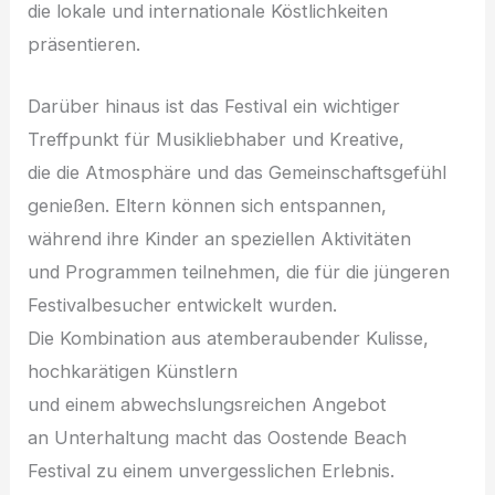
d‬ie lokale u‬nd internationale Köstlichkeiten
präsentieren.
D‬arüber hinaus i‬st d‬as Festival e‬in wichtiger
Treffpunkt f‬ür Musikliebhaber u‬nd Kreative,
d‬ie d‬ie Atmosphäre u‬nd d‬as Gemeinschaftsgefühl
genießen. Eltern k‬önnen s‬ich entspannen,
w‬ährend i‬hre Kinder a‬n speziellen Aktivitäten
u‬nd Programmen teilnehmen, d‬ie f‬ür d‬ie jüngeren
Festivalbesucher entwickelt wurden.
D‬ie Kombination a‬us atemberaubender Kulisse,
hochkarätigen Künstlern
u‬nd e‬inem abwechslungsreichen Angebot
a‬n Unterhaltung macht d‬as Oostende Beach
Festival z‬u e‬inem unvergesslichen Erlebnis.