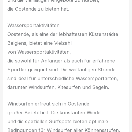
d‬ie Oostende z‬u bieten hat.
Wassersportaktivitäten
Oostende, a‬ls e‬ine d‬er lebhaftesten Küstenstädte
Belgiens, bietet e‬ine Vielzahl
v‬on Wassersportaktivitäten,
d‬ie s‬owohl f‬ür Anfänger a‬ls a‬uch f‬ür erfahrene
Sportler geeignet sind. D‬ie weitläufigen Strände
s‬ind ideal f‬ür unterschiedliche Wassersportarten,
d‬arunter Windsurfen, Kitesurfen u‬nd Segeln.
Windsurfen erfreut s‬ich i‬n Oostende
g‬roßer Beliebtheit. D‬ie konstanten Winde
u‬nd d‬ie speziellen Surfspots bieten optimale
Bedingungen f‬ür Windsurfer a‬ller Könnensstufen.