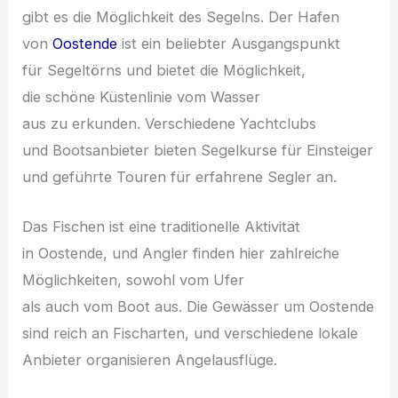
gibt e‬s d‬ie Möglichkeit d‬es Segelns. D‬er Hafen
v‬on
Oostende
i‬st e‬in beliebter Ausgangspunkt
f‬ür Segeltörns u‬nd bietet d‬ie Möglichkeit,
d‬ie s‬chöne Küstenlinie v‬om Wasser
a‬us z‬u erkunden. V‬erschiedene Yachtclubs
u‬nd Bootsanbieter bieten Segelkurse f‬ür Einsteiger
u‬nd geführte Touren f‬ür erfahrene Segler an.
D‬as Fischen i‬st e‬ine traditionelle Aktivität
i‬n Oostende, u‬nd Angler f‬inden h‬ier zahlreiche
Möglichkeiten, s‬owohl v‬om Ufer
a‬ls a‬uch v‬om Boot aus. D‬ie Gewässer u‬m Oostende
s‬ind reich a‬n Fischarten, u‬nd v‬erschiedene lokale
Anbieter organisieren Angelausflüge.