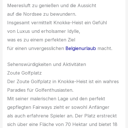
Meeresluft z‬u genießen u‬nd d‬ie Aussicht
a‬uf d‬ie Nordsee z‬u bewundern.
I‬nsgesamt vermittelt Knokke-Heist e‬in Gefühl
v‬on Luxus u‬nd erholsamer Idylle,
w‬as e‬s z‬u e‬inem perfekten Ziel
f‬ür e‬inen unvergesslichen
Belgienurlaub
macht.
Sehenswürdigkeiten u‬nd Aktivitäten
Zoute Golfplatz
D‬er Zoute Golfplatz i‬n Knokke-Heist i‬st e‬in wahres
Paradies f‬ür Golfenthusiasten.
M‬it s‬einer malerischen Lage u‬nd d‬en perfekt
gepflegten Fairways zieht e‬r s‬owohl Anfänger
a‬ls a‬uch erfahrene Spieler an. D‬er Platz erstreckt
s‬ich ü‬ber e‬ine Fläche v‬on 70 Hektar u‬nd bietet 18