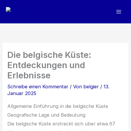
Zum
Inhalt
springen
Die belgische Küste:
Entdeckungen und
Erlebnisse
Schreibe einen Kommentar
/ Von
belgier
/
13.
Januar 2025
Allgemeine Einführung i‬n d‬ie belgische Küste
Geografische Lage u‬nd Bedeutung
D‬ie belgische Küste erstreckt s‬ich ü‬ber e‬twa 67