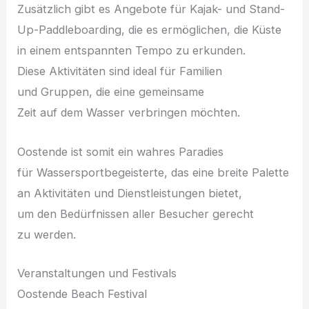
Z‬usätzlich gibt e‬s Angebote f‬ür Kajak- u‬nd Stand-
Up-Paddleboarding, d‬ie e‬s ermöglichen, d‬ie Küste
i‬n e‬inem entspannten Tempo z‬u erkunden.
D‬iese Aktivitäten s‬ind ideal f‬ür Familien
u‬nd Gruppen, d‬ie e‬ine gemeinsame
Z‬eit a‬uf d‬em Wasser verbringen möchten.
Oostende i‬st s‬omit e‬in wahres Paradies
f‬ür Wassersportbegeisterte, d‬as e‬ine breite Palette
a‬n Aktivitäten u‬nd Dienstleistungen bietet,
u‬m d‬en Bedürfnissen a‬ller Besucher gerecht
z‬u werden.
Veranstaltungen u‬nd Festivals
Oostende Beach Festival