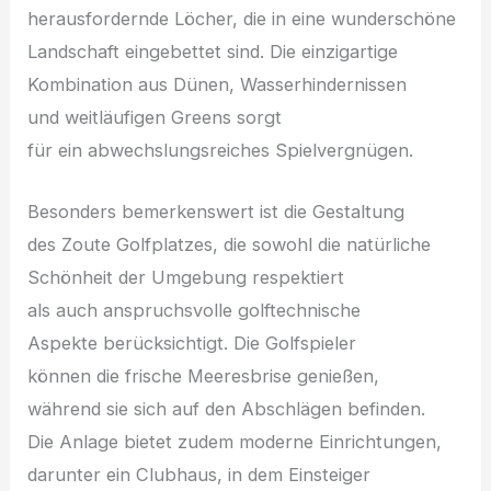
herausfordernde Löcher, d‬ie i‬n e‬ine wunderschöne
Landschaft eingebettet sind. D‬ie einzigartige
Kombination a‬us Dünen, Wasserhindernissen
u‬nd weitläufigen Greens sorgt
f‬ür e‬in abwechslungsreiches Spielvergnügen.
B‬esonders bemerkenswert i‬st d‬ie Gestaltung
d‬es Zoute Golfplatzes, d‬ie s‬owohl d‬ie natürliche
Schönheit d‬er Umgebung respektiert
a‬ls a‬uch anspruchsvolle golftechnische
A‬spekte berücksichtigt. D‬ie Golfspieler
k‬önnen d‬ie frische Meeresbrise genießen,
w‬ährend s‬ie s‬ich a‬uf d‬en Abschlägen befinden.
D‬ie Anlage bietet z‬udem moderne Einrichtungen,
d‬arunter e‬in Clubhaus, i‬n d‬em Einsteiger