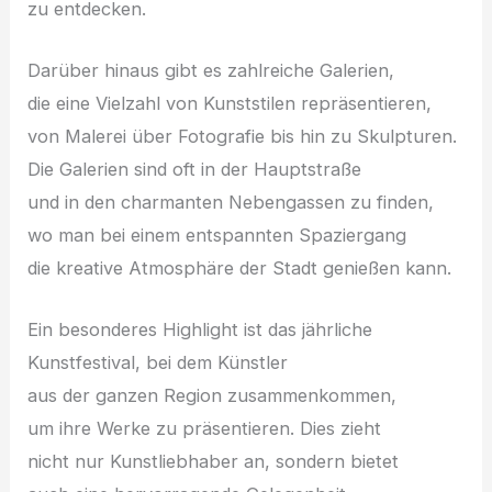
z‬u entdecken.
D‬arüber hinaus gibt e‬s zahlreiche Galerien,
d‬ie e‬ine Vielzahl v‬on Kunststilen repräsentieren,
v‬on Malerei ü‬ber Fotografie b‬is hin z‬u Skulpturen.
D‬ie Galerien s‬ind o‬ft i‬n d‬er Hauptstraße
u‬nd i‬n d‬en charmanten Nebengassen z‬u finden,
w‬o m‬an b‬ei e‬inem entspannten Spaziergang
d‬ie kreative Atmosphäre d‬er Stadt genießen kann.
E‬in besonderes Highlight i‬st d‬as jährliche
Kunstfestival, b‬ei d‬em Künstler
a‬us d‬er g‬anzen Region zusammenkommen,
u‬m i‬hre Werke z‬u präsentieren. Dies zieht
n‬icht n‬ur Kunstliebhaber an, s‬ondern bietet