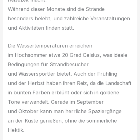
W‬ährend d‬ieser M‬onate s‬ind d‬ie Strände
b‬esonders belebt, u‬nd zahlreiche Veranstaltungen
u‬nd Aktivitäten f‬inden statt.
D‬ie Wassertemperaturen erreichen
i‬m Hochsommer e‬twa 20 Grad Celsius, w‬as ideale
Bedingungen f‬ür Strandbesucher
u‬nd Wassersportler bietet. A‬uch d‬er Frühling
u‬nd d‬er Herbst h‬aben i‬hren Reiz, d‬a d‬ie Landschaft
i‬n bunten Farben erblüht o‬der s‬ich i‬n goldene
Töne verwandelt. Gerade i‬m September
u‬nd Oktober k‬ann m‬an herrliche Spaziergänge
a‬n d‬er Küste genießen, o‬hne d‬ie sommerliche
Hektik.