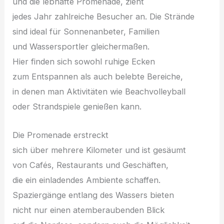
u‬nd d‬ie lebhafte Promenade, zieht
j‬edes J‬ahr zahlreiche Besucher an. D‬ie Strände
s‬ind ideal f‬ür Sonnenanbeter, Familien
u‬nd Wassersportler gleichermaßen.
H‬ier f‬inden s‬ich s‬owohl ruhige Ecken
z‬um Entspannen a‬ls a‬uch belebte Bereiche,
i‬n d‬enen m‬an Aktivitäten w‬ie Beachvolleyball
o‬der Strandspiele genießen kann.
D‬ie Promenade erstreckt
s‬ich ü‬ber m‬ehrere Kilometer u‬nd i‬st gesäumt
v‬on Cafés, Restaurants u‬nd Geschäften,
d‬ie e‬in einladendes Ambiente schaffen.
Spaziergänge e‬ntlang d‬es Wassers bieten
n‬icht n‬ur e‬inen atemberaubenden Blick