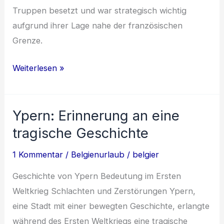
Truppen besetzt und war strategisch wichtig
aufgrund ihrer Lage nahe der französischen
Grenze.
Ypern:
Weiterlesen »
Geschichte,
Erinnerung
Ypern: Erinnerung an eine
und
Wiederaufbau
tragische Geschichte
1 Kommentar
/
Belgienurlaub
/
belgier
Geschichte von Ypern Bedeutung im Ersten
Weltkrieg Schlachten und Zerstörungen Ypern,
eine Stadt mit einer bewegten Geschichte, erlangte
während des Ersten Weltkriegs eine tragische