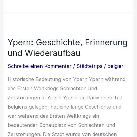
vor
und
nach
dem
Ypern: Geschichte, Erinnerung
Ersten
und Wiederaufbau
Weltkrieg:
Eine
Schreibe einen Kommentar
/
Städtetrips
/
belgier
Geschichte
von
Historische Bedeutung von Ypern Ypern während
Widerstand
des Ersten Weltkriegs Schlachten und
und
Zerstörungen in Ypern Ypern, im flämischen Teil
Wiederaufbau
Belgiens gelegen, hat eine lange Geschichte und
war während des Ersten Weltkriegs ein
bedeutender Schauplatz von Schlachten und
Zerstörungen. Die Stadt wurde von deutschen