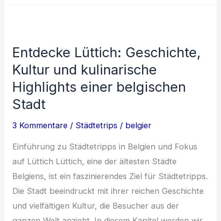
in
Belgien:
Von
Entdecke Lüttich: Geschichte,
Schlössern
Kultur und kulinarische
bis
Bed
Highlights einer belgischen
&
Stadt
Breakfasts
3 Kommentare
/
Städtetrips
/
belgier
Einführung zu Städtetripps in Belgien und Fokus
auf Lüttich Lüttich, eine der ältesten Städte
Belgiens, ist ein faszinierendes Ziel für Städtetripps.
Die Stadt beeindruckt mit ihrer reichen Geschichte
und vielfältigen Kultur, die Besucher aus der
ganzen Welt anzieht. In diesem Kapitel werden wir