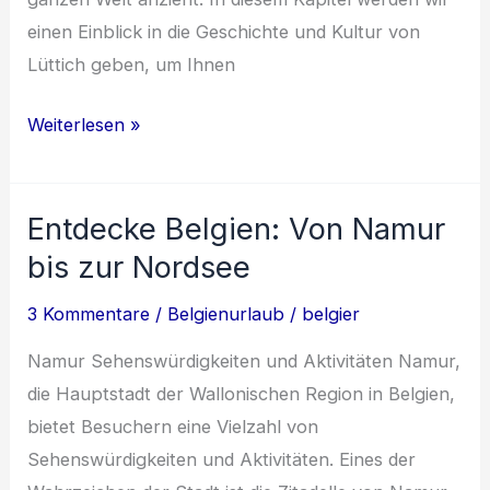
einen Einblick in die Geschichte und Kultur von
Lüttich geben, um Ihnen
Entdecke
Weiterlesen »
Lüttich:
Geschichte,
Entdecke Belgien: Von Namur
Kultur
und
bis zur Nordsee
kulinarische
3 Kommentare
/
Belgienurlaub
/
belgier
Highlights
einer
Namur Sehenswürdigkeiten und Aktivitäten Namur,
belgischen
die Hauptstadt der Wallonischen Region in Belgien,
Stadt
bietet Besuchern eine Vielzahl von
Sehenswürdigkeiten und Aktivitäten. Eines der