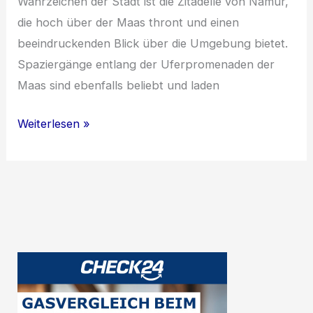
Wahrzeichen der Stadt ist die Zitadelle von Namur,
die hoch über der Maas thront und einen
beeindruckenden Blick über die Umgebung bietet.
Spaziergänge entlang der Uferpromenaden der
Maas sind ebenfalls beliebt und laden
Entdecke
Weiterlesen »
Belgien:
Von
Namur
bis
zur
Nordsee