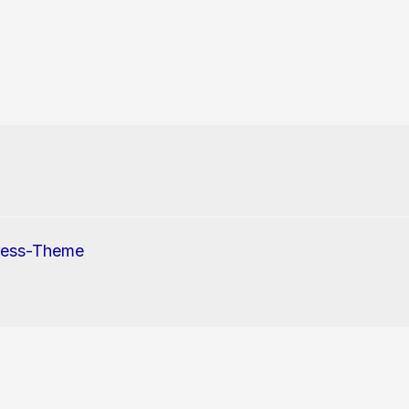
ress-Theme
erwendung von Cookies und Tracking-Pixel zu.