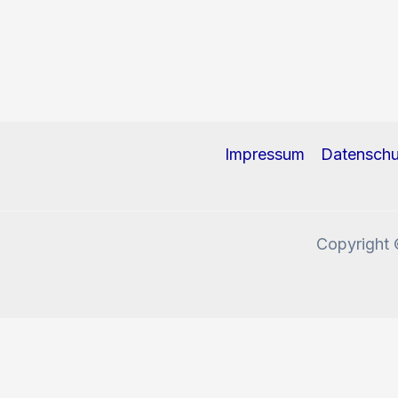
Impressum
Datenschu
Copyright 
Diese Website benutzt Cookies und Tracking-Pixel. W
Okay, verstanden!