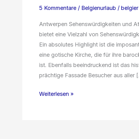
5 Kommentare
/
Belgienurlaub
/
belgier
Antwerpen Sehenswürdigkeiten und Att
bietet eine Vielzahl von Sehenswürdigk
Ein absolutes Highlight ist die impos
eine gotische Kirche, die für ihre ba
ist. Ebenfalls beeindruckend ist das h
prächtige Fassade Besucher aus aller 
Belgien
Weiterlesen »
entdecken:
Von
Antwerpen
bis