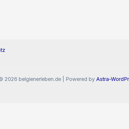
tz
© 2026 belgienerleben.de | Powered by
Astra-WordP
enn Sie die Website weiter nutzen, stimmen Sie der V