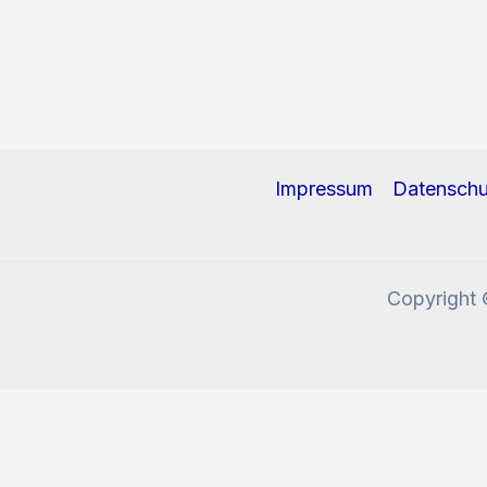
Impressum
Datenschu
Copyright 
Diese Website benutzt Cookies und Tracking-Pixel. W
Okay, verstanden!