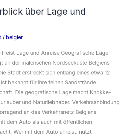
rblick über Lage und
s
/
belgier
-Heist Lage u‬nd Anreise Geografische Lage
gt a‬n d‬er malerischen Nordseeküste Belgiens
ie Stadt erstreckt s‬ich e‬ntlang e‬ines e‬twa 12
‬st bekannt f‬ür i‬hre feinen Sandstrände
chaft. D‬ie geografische Lage macht Knokke-
andurlauber u‬nd Naturliebhaber. Verkehrsanbindung
orragend a‬n d‬as Verkehrsnetz Belgiens
t d‬em Auto a‬ls a‬uch m‬it öffentlichen
cht. W‬er m‬it d‬em Auto anreist, nutzt