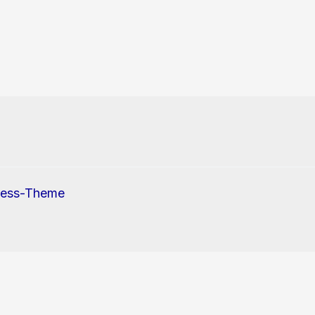
ress-Theme
erwendung von Cookies und Tracking-Pixel zu.