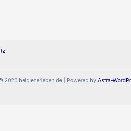
tz
© 2026 belgienerleben.de | Powered by
Astra-WordP
enn Sie die Website weiter nutzen, stimmen Sie der V