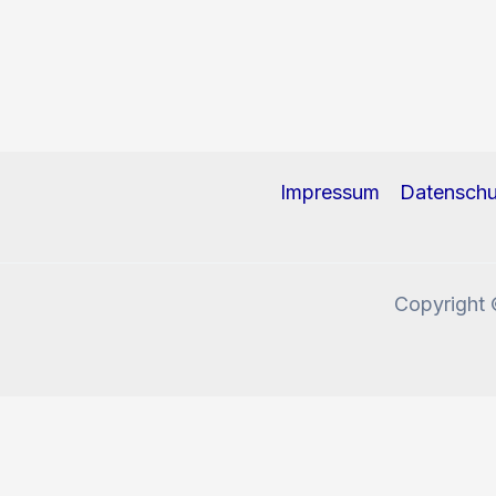
Impressum
Datenschu
Copyright 
Diese Website benutzt Cookies und Tracking-Pixel. W
Okay, verstanden!