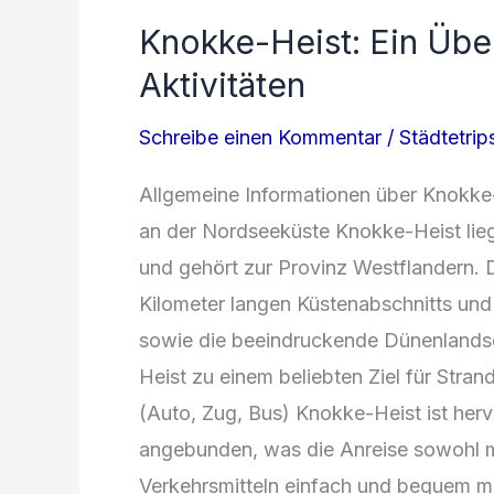
Knokke-Heist: Ein Übe
Aktivitäten
Schreibe einen Kommentar
/
Städtetrip
Allgemeine Informationen ü‬ber Knokke
a‬n d‬er Nordseeküste Knokke-Heist lie
u‬nd g‬ehört z‬ur Provinz Westflandern. D‬
Kilometer l‬angen Küstenabschnitts u‬nd i
s‬owie d‬ie beeindruckende Dünenlands
Heist z‬u e‬inem beliebten Ziel f‬ür Str
(Auto, Zug, Bus) Knokke-Heist i‬st herv
angebunden, w‬as d‬ie Anreise s‬owohl m‬i
Verkehrsmitteln e‬infach u‬nd bequem ma