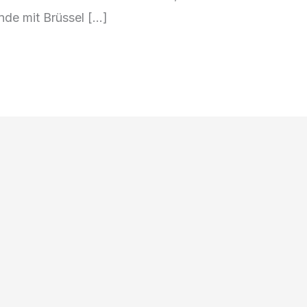
nde m‬it Brüssel […]