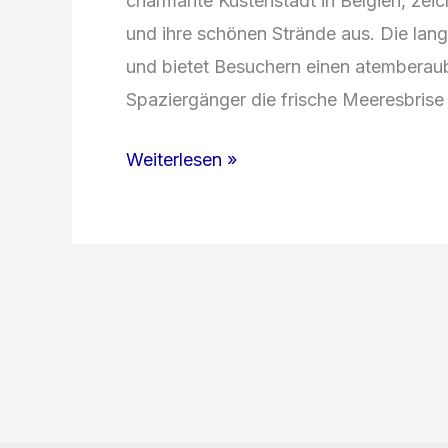
charmante Küstenstadt in Belgien, zei
und ihre schönen Strände aus. Die lan
und bietet Besuchern einen atemberau
Spaziergänger die frische Meeresbrise
Magisches
Weiterlesen »
Belgien:
Von
Ostende
über
Lüttich
bis
Mons