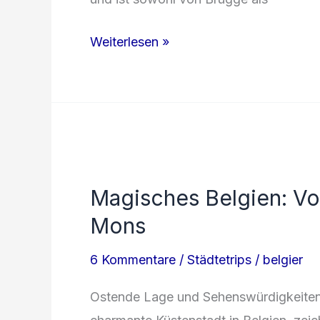
Ostende:
Weiterlesen »
Die
Perle
an
der
Nordseeküste
Magisches Belgien: Vo
Mons
6 Kommentare
/
Städtetrips
/
belgier
Ostende Lage und Sehenswürdigkeiten