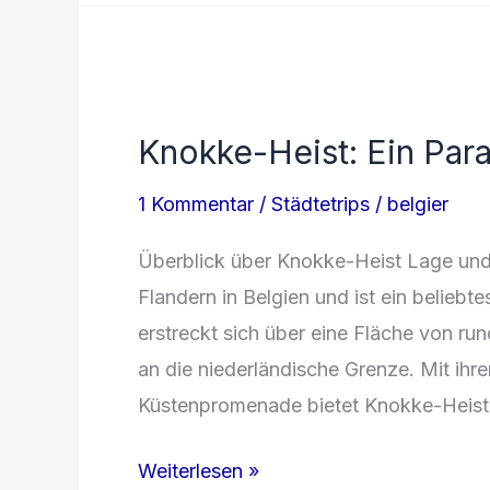
zwischen
Geschichte
und
Erholung
Knokke-Heist: Ein Par
1 Kommentar
/
Städtetrips
/
belgier
Überblick über Knokke-Heist Lage und
Flandern in Belgien und ist ein beliebt
erstreckt sich über eine Fläche von r
an die niederländische Grenze. Mit ih
Küstenpromenade bietet Knokke-Heist
Knokke-
Weiterlesen »