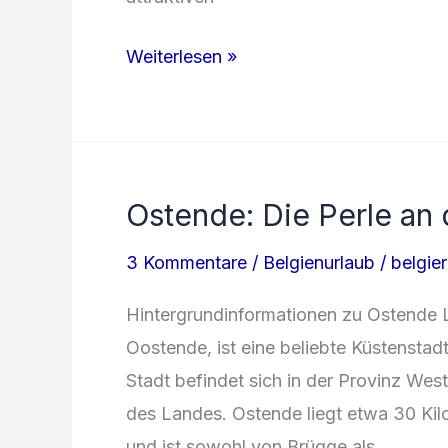
Die
Weiterlesen »
Perlen
der
Nordsee:
Entdeckungstour
Ostende: Die Perle an
durch
die
3 Kommentare
/
Belgienurlaub
/
belgier
belgischen
Hintergrundinformationen zu Ostende 
Küstenstädte
Oostende, ist eine beliebte Küstenstadt
Stadt befindet sich in der Provinz Wes
des Landes. Ostende liegt etwa 30 Kil
und ist sowohl von Brügge als