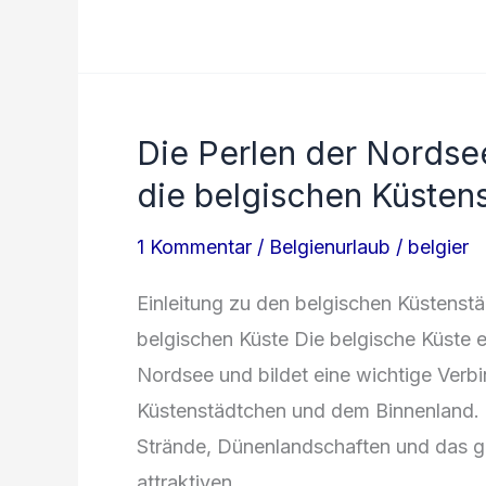
Heist:
Ein
Paradies
an
Die Perlen der Nordse
der
die belgischen Küsten
Nordseeküste
1 Kommentar
/
Belgienurlaub
/
belgier
Einleitung zu den belgischen Küstens
belgischen Küste Die belgische Küste e
Nordsee und bildet eine wichtige Ver
Küstenstädtchen und dem Binnenland. D
Strände, Dünenlandschaften und das g
attraktiven