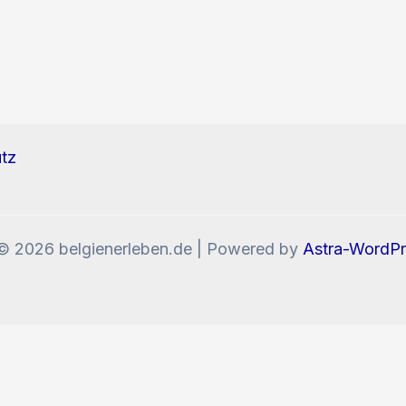
tz
© 2026 belgienerleben.de | Powered by
Astra-WordP
enn Sie die Website weiter nutzen, stimmen Sie der V