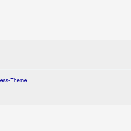
ress-Theme
erwendung von Cookies und Tracking-Pixel zu.