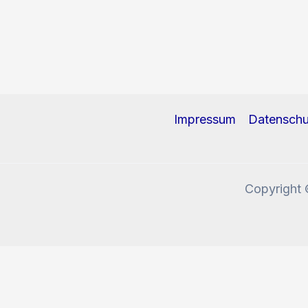
Impressum
Datenschu
Copyright 
Diese Website benutzt Cookies und Tracking-Pixel. W
Okay, verstanden!