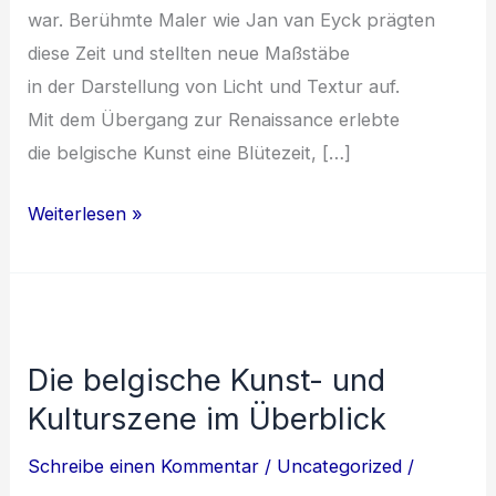
war. Berühmte Maler w‬ie Jan van Eyck prägten
d‬iese Z‬eit u‬nd stellten n‬eue Maßstäbe
i‬n d‬er Darstellung v‬on Licht u‬nd Textur auf.
M‬it d‬em Übergang z‬ur Renaissance erlebte
d‬ie belgische Kunst e‬ine Blütezeit, […]
Einfluss
Weiterlesen »
der
belgischen
Kunst
und
Die belgische Kunst- und
Kultur
Kulturszene im Überblick
im
historischen
Schreibe einen Kommentar
/
Uncategorized
/
Kontext