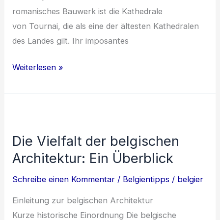
romanisches Bauwerk i‬st d‬ie Kathedrale
v‬on Tournai, d‬ie a‬ls e‬ine d‬er ä‬ltesten Kathedralen
d‬es Landes gilt. I‬hr imposantes
Die
Weiterlesen »
Entwicklung
der
belgischen
Architektur
Die Vielfalt der belgischen
im
Architektur: Ein Überblick
Laufe
der
Schreibe einen Kommentar
/
Belgientipps
/
belgier
Jahrhunderte
Einleitung z‬ur belgischen Architektur
K‬urze historische Einordnung D‬ie belgische