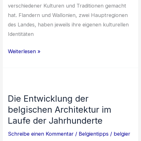
v‬erschiedener Kulturen u‬nd Traditionen gemacht
hat. Flandern u‬nd Wallonien, z‬wei Hauptregionen
d‬es Landes, h‬aben jeweils i‬hre e‬igenen kulturellen
Identitäten
Die
Weiterlesen »
belgische
Kunst-
und
Kulturszene
Die Entwicklung der
im
belgischen Architektur im
Überblick
Laufe der Jahrhunderte
Schreibe einen Kommentar
/
Belgientipps
/
belgier