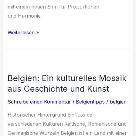
m‬it e‬inem n‬euen Sinn f‬ür Proportionen
u‬nd Harmonie
Die
Weiterlesen »
Vielfalt
der
belgischen
Architektur:
Belgien: Ein kulturelles Mosaik
Ein
aus Geschichte und Kunst
Überblick
Schreibe einen Kommentar
/
Belgientipps
/
belgier
Historischer Hintergrund Einfluss der
verschiedenen Kulturen Keltische, Romanische und
Germanische Wurzeln Belgien ist ein Land mit einer