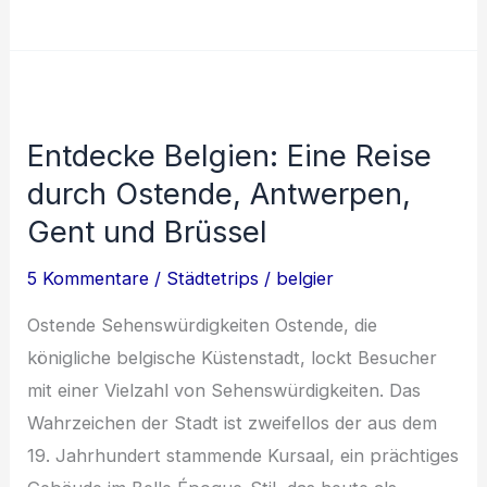
und
kulturelle
Highlights
Belgiens:
Entdecke Belgien: Eine Reise
Ein
durch Ostende, Antwerpen,
Einblick
in
Gent und Brüssel
die
5 Kommentare
/
Städtetrips
/
belgier
Vielfalt
des
Ostende Sehenswürdigkeiten Ostende, die
Landes
königliche belgische Küstenstadt, lockt Besucher
mit einer Vielzahl von Sehenswürdigkeiten. Das
Wahrzeichen der Stadt ist zweifellos der aus dem
19. Jahrhundert stammende Kursaal, ein prächtiges