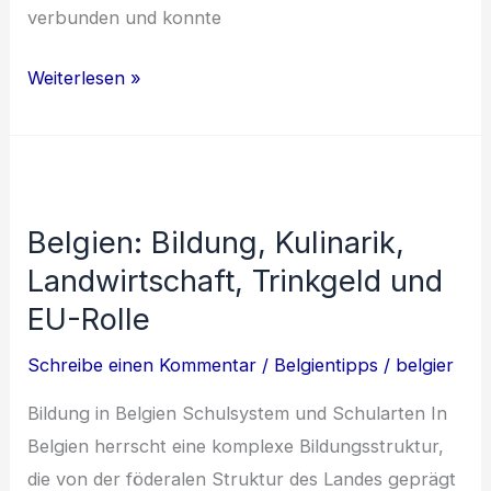
verbunden und konnte
Antwerpen:
Weiterlesen »
Hafenstadt
mit
kulturellem
Flair
Belgien: Bildung, Kulinarik,
Landwirtschaft, Trinkgeld und
EU-Rolle
Schreibe einen Kommentar
/
Belgientipps
/
belgier
Bildung in Belgien Schulsystem und Schularten In
Belgien herrscht eine komplexe Bildungsstruktur,
die von der föderalen Struktur des Landes geprägt