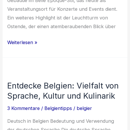
Gebäude im Belle Époque-Stil, das heute als
Veranstaltungsort für Konzerte und Events dient.
Ein weiteres Highlight ist der Leuchtturm von
Ostende, der einen atemberaubenden Blick über
Entdecke
Weiterlesen »
Belgien:
Eine
Reise
durch
Entdecke Belgien: Vielfalt von
Ostende,
Sprache, Kultur und Kulinarik
Antwerpen,
Gent
3 Kommentare
/
Belgientipps
/
belgier
und
Brüssel
Deutsch in Belgien Bedeutung und Verwendung
der deutschen Sprache Die deutsche Sprache