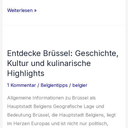
Entdecke
Weiterlesen »
Brüssel:
Geschichte,
Architektur
und
Entdecke Brüssel: Geschichte,
Genuss
Kultur und kulinarische
Highlights
1 Kommentar
/
Belgientipps
/
belgier
Allgemeine Informationen zu Brüssel als
Hauptstadt Belgiens Geografische Lage und
Bedeutung Brüssel, die Hauptstadt Belgiens, liegt
im Herzen Europas und ist nicht nur politisch,