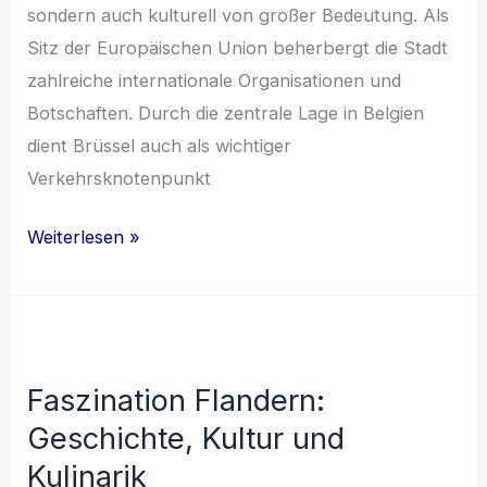
sondern auch kulturell von großer Bedeutung. Als
Sitz der Europäischen Union beherbergt die Stadt
zahlreiche internationale Organisationen und
Botschaften. Durch die zentrale Lage in Belgien
dient Brüssel auch als wichtiger
Verkehrsknotenpunkt
Entdecke
Weiterlesen »
Brüssel:
Geschichte,
Kultur
und
Faszination Flandern:
kulinarische
Geschichte, Kultur und
Highlights
Kulinarik