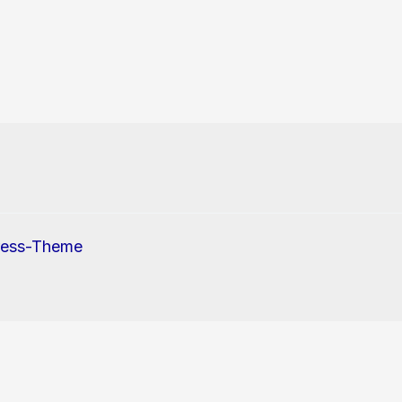
ress-Theme
erwendung von Cookies und Tracking-Pixel zu.