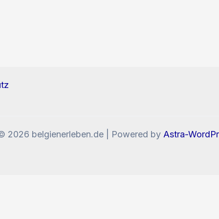
tz
© 2026 belgienerleben.de | Powered by
Astra-WordP
enn Sie die Website weiter nutzen, stimmen Sie der V