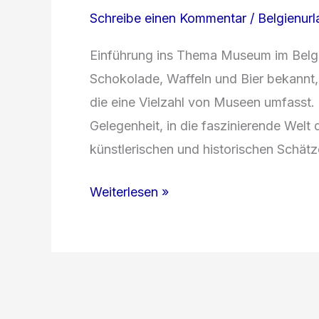
Schreibe einen Kommentar
/
Belgienur
Einführung ins Thema Museum im Belgien
Schokolade, Waffeln und Bier bekannt, 
die eine Vielzahl von Museen umfasst. 
Gelegenheit, in die faszinierende Welt
künstlerischen und historischen Schät
Die
Weiterlesen »
faszinierende
Welt
der
Museen
in