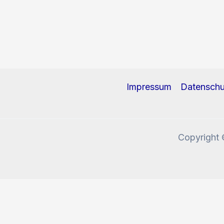
Impressum
Datenschu
Copyright 
Diese Website benutzt Cookies und Tracking-Pixel. W
Okay, verstanden!