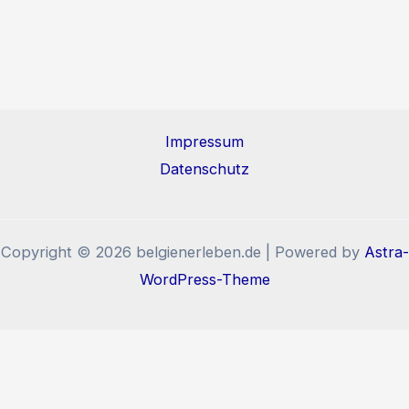
Impressum
Datenschutz
Copyright © 2026 belgienerleben.de | Powered by
Astra-
WordPress-Theme
Diese Website benutzt Cookies und Tracking-Pixel. Wenn
Sie die Website weiter nutzen, stimmen Sie der
Verwendung von Cookies und Tracking-Pixel zu.