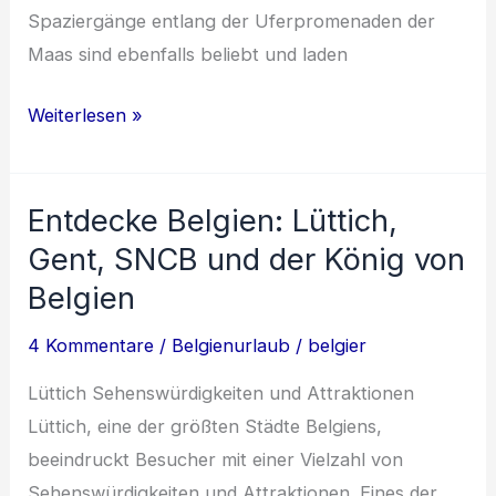
Spaziergänge entlang der Uferpromenaden der
Maas sind ebenfalls beliebt und laden
Entdecke
Weiterlesen »
Belgien:
Von
Entdecke Belgien: Lüttich,
Namur
bis
Gent, SNCB und der König von
zur
Belgien
Nordsee
4 Kommentare
/
Belgienurlaub
/
belgier
Lüttich Sehenswürdigkeiten und Attraktionen
Lüttich, eine der größten Städte Belgiens,
beeindruckt Besucher mit einer Vielzahl von
Sehenswürdigkeiten und Attraktionen. Eines der