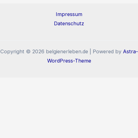
Impressum
Datenschutz
Copyright © 2026 belgienerleben.de | Powered by
Astra-
WordPress-Theme
Diese Website benutzt Cookies und Tracking-Pixel. Wenn
Sie die Website weiter nutzen, stimmen Sie der
Verwendung von Cookies und Tracking-Pixel zu.
Okay, verstanden!
Zum Ändern Ihrer Datenschutzeinstellung, z.B. Erteilung oder Widerruf
Einstellungen
von Einwilligungen, klicken Sie hier: