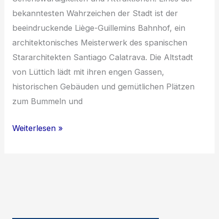
bekanntesten Wahrzeichen der Stadt ist der
beeindruckende Liège-Guillemins Bahnhof, ein
architektonisches Meisterwerk des spanischen
Stararchitekten Santiago Calatrava. Die Altstadt
von Lüttich lädt mit ihren engen Gassen,
historischen Gebäuden und gemütlichen Plätzen
zum Bummeln und
Entdecke
Weiterlesen »
Belgien:
Lüttich,
Gent,
SNCB
und
der