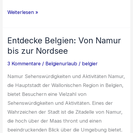
Entdecke
Weiterlesen »
die
Schönheit
Entdecke Belgien: Von Namur
von
Leuven:
bis zur Nordsee
Geschichte,
3 Kommentare
/
Belgienurlaub
/
belgier
Kultur
und
Namur Sehenswürdigkeiten und Aktivitäten Namur,
Genüsse
die Hauptstadt der Wallonischen Region in Belgien,
bietet Besuchern eine Vielzahl von
Sehenswürdigkeiten und Aktivitäten. Eines der
Wahrzeichen der Stadt ist die Zitadelle von Namur,
die hoch über der Maas thront und einen
beeindruckenden Blick über die Umgebung bietet.