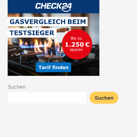
König
von
Belgien
Suchen
Suchen