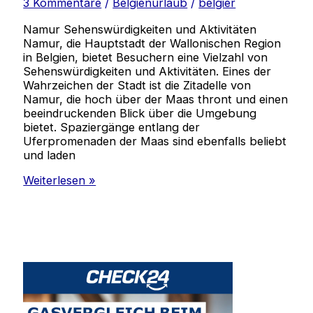
3 Kommentare
/
Belgienurlaub
/
belgier
Namur Sehenswürdigkeiten und Aktivitäten
Namur, die Hauptstadt der Wallonischen Region
in Belgien, bietet Besuchern eine Vielzahl von
Sehenswürdigkeiten und Aktivitäten. Eines der
Wahrzeichen der Stadt ist die Zitadelle von
Namur, die hoch über der Maas thront und einen
beeindruckenden Blick über die Umgebung
bietet. Spaziergänge entlang der
Uferpromenaden der Maas sind ebenfalls beliebt
und laden
Entdecke
Weiterlesen »
Belgien:
Von
Namur
bis
zur
Nordsee