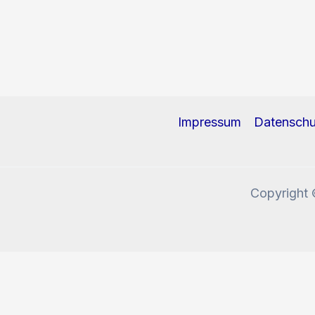
Impressum
Datenschu
Copyright 
Diese Website benutzt Cookies und Tracking-Pixel. W
Okay, verstanden!