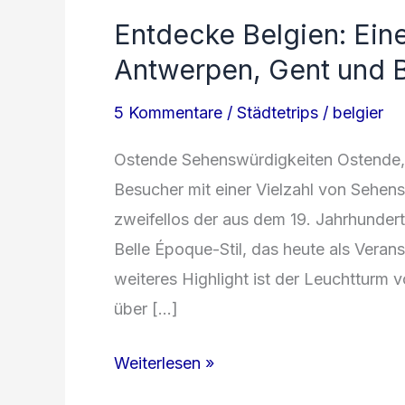
Entdecke Belgien: Ein
Antwerpen, Gent und B
5 Kommentare
/
Städtetrips
/
belgier
Ostende Sehenswürdigkeiten Ostende, d
Besucher mit einer Vielzahl von Sehen
zweifellos der aus dem 19. Jahrhunder
Belle Époque-Stil, das heute als Verans
weiteres Highlight ist der Leuchtturm
über […]
Entdecke
Weiterlesen »
Belgien: