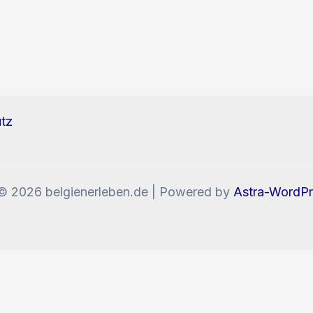
tz
© 2026 belgienerleben.de | Powered by
Astra-WordP
enn Sie die Website weiter nutzen, stimmen Sie der V