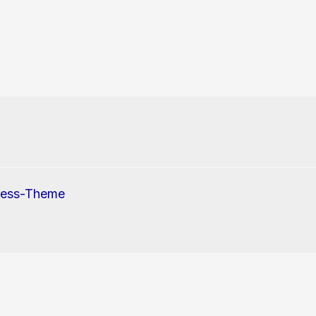
ress-Theme
erwendung von Cookies und Tracking-Pixel zu.