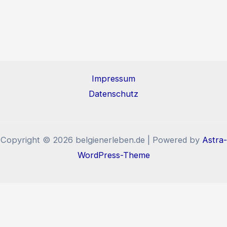
Impressum
Datenschutz
Copyright © 2026 belgienerleben.de | Powered by
Astra-
WordPress-Theme
Diese Website benutzt Cookies und Tracking-Pixel. Wenn
Sie die Website weiter nutzen, stimmen Sie der
Verwendung von Cookies und Tracking-Pixel zu.