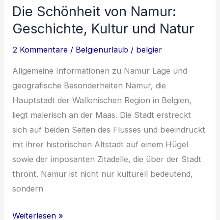
Die Schönheit von Namur:
Flanderns:
Kultur,
Geschichte, Kultur und Natur
Geschichte
2 Kommentare
/
Belgienurlaub
/
belgier
und
Kulinarik
Allgemeine Informationen zu Namur Lage und
geografische Besonderheiten Namur, die
Hauptstadt der Wallonischen Region in Belgien,
liegt malerisch an der Maas. Die Stadt erstreckt
sich auf beiden Seiten des Flusses und beeindruckt
mit ihrer historischen Altstadt auf einem Hügel
sowie der imposanten Zitadelle, die über der Stadt
thront. Namur ist nicht nur kulturell bedeutend,
sondern
Die
Weiterlesen »