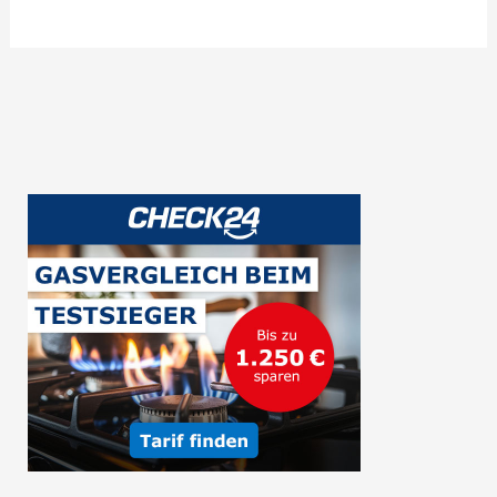
Schönheit
von
Namur:
Geschichte,
Kultur
und
Natur