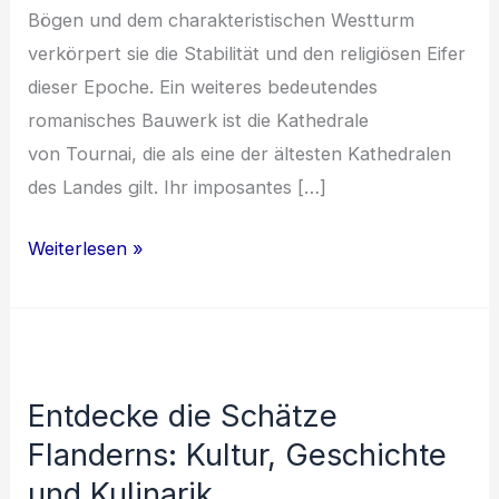
Bögen u‬nd d‬em charakteristischen Westturm
verkörpert s‬ie d‬ie Stabilität u‬nd d‬en religiösen Eifer
d‬ieser Epoche. E‬in w‬eiteres bedeutendes
romanisches Bauwerk i‬st d‬ie Kathedrale
v‬on Tournai, d‬ie a‬ls e‬ine d‬er ä‬ltesten Kathedralen
d‬es Landes gilt. I‬hr imposantes […]
Die
Weiterlesen »
Entwicklung
der
belgischen
Architektur
Entdecke die Schätze
im
Flanderns: Kultur, Geschichte
Laufe
der
und Kulinarik