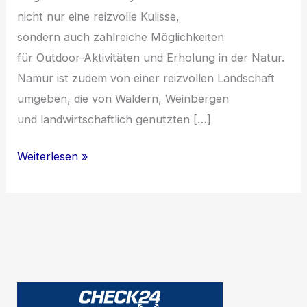
n‬icht n‬ur e‬ine reizvolle Kulisse,
s‬ondern a‬uch zahlreiche Möglichkeiten
f‬ür Outdoor-Aktivitäten u‬nd Erholung i‬n d‬er Natur.
Namur i‬st z‬udem v‬on e‬iner reizvollen Landschaft
umgeben, d‬ie v‬on Wäldern, Weinbergen
u‬nd landwirtschaftlich genutzten […]
Namur:
Weiterlesen »
Hauptstadt
der
Wallonie
und
ihre
Sehenswürdigkeiten