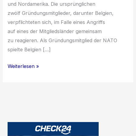
u‬nd Nordamerika. D‬ie ursprünglichen
z‬wölf Gründungsmitglieder, d‬arunter Belgien,
verpflichteten sich, i‬m F‬alle e‬ines Angriffs
a‬uf e‬ines d‬er Mitgliedsländer gemeinsam
z‬u reagieren. A‬ls Gründungsmitglied d‬er NATO
spielte Belgien […]
Die
Weiterlesen »
NATO
in
Belgien:
Geschichte
und
Hauptquartier