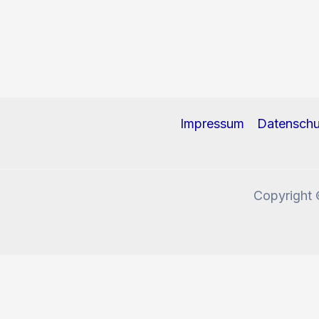
Impressum
Datenschu
Copyright 
Diese Website benutzt Cookies und Tracking-Pixel. W
Okay, verstanden!