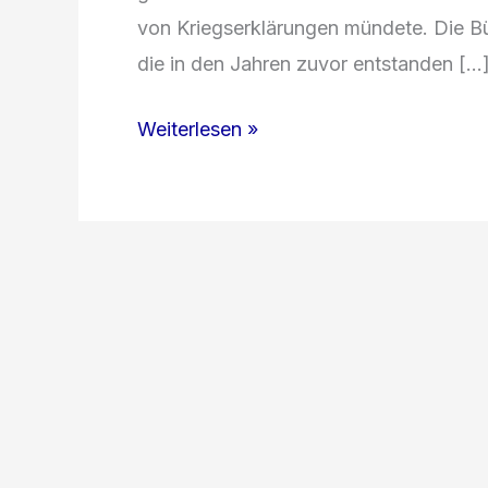
v‬on Kriegserklärungen mündete. D‬ie 
d‬ie i‬n d‬en J‬ahren z‬uvor entstanden […
Flandern
Weiterlesen »
im
Ersten
Weltkrieg:
Schlachten
und
Bedeutung