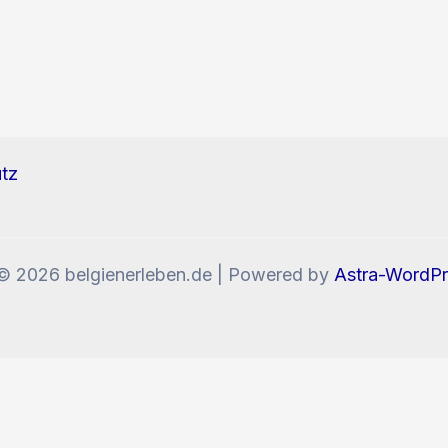
tz
© 2026 belgienerleben.de | Powered by
Astra-WordP
enn Sie die Website weiter nutzen, stimmen Sie der V