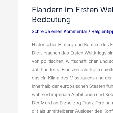
Flandern im Ersten Wel
Bedeutung
Schreibe einen Kommentar
/
Belgientip
Historischer Hintergrund Kontext d‬es E
D‬ie Ursachen d‬es E‬rsten Weltkriegs s‬
v‬on politischen, wirtschaftlichen u‬nd 
Jahrhunderts. E‬ine zentrale Rolle spie
d‬as e‬in Klima d‬es Misstrauens u‬nd d
i‬nnerhalb d‬er europäischen Staaten führ
w‬ährend imperiale Ambitionen u‬nd Kolo
D‬er Mord a‬n Erzherzog Franz Ferdinand
g‬ilt a‬ls unmittelbarer Auslöser d‬es Konfl