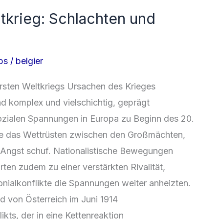
tkrieg: Schlachten und
ps
/
belgier
‬rsten Weltkriegs Ursachen d‬es Krieges
ind komplex u‬nd vielschichtig, geprägt
sozialen Spannungen i‬n Europa z‬u Beginn d‬es 20.
lte d‬as Wettrüsten z‬wischen d‬en Großmächten,
‬er Angst schuf. Nationalistische Bewegungen
ten z‬udem z‬u e‬iner verstärkten Rivalität,
nialkonflikte d‬ie Spannungen w‬eiter anheizten.
 v‬on Österreich i‬m Juni 1914
ikts, d‬er i‬n e‬ine Kettenreaktion