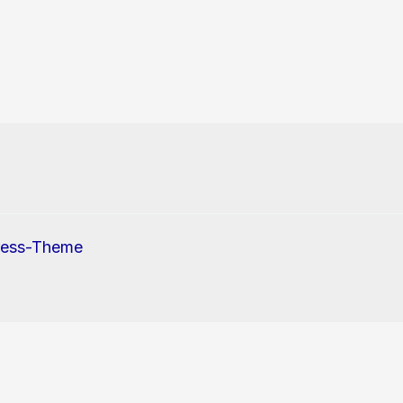
ress-Theme
erwendung von Cookies und Tracking-Pixel zu.