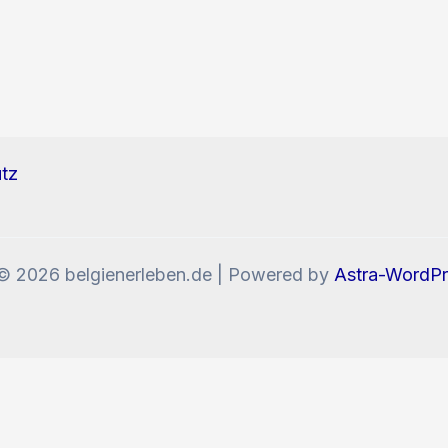
tz
© 2026 belgienerleben.de | Powered by
Astra-WordP
enn Sie die Website weiter nutzen, stimmen Sie der V