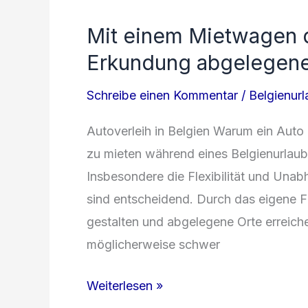
Belgien:
Mit einem Mietwagen du
Alles,
Erkundung abgelegene
was
Sie
Schreibe einen Kommentar
/
Belgienur
wissen
müssen
Autoverleih in Belgien Warum ein Auto 
zu mieten während eines Belgienurlaubs
Insbesondere die Flexibilität und Una
sind entscheidend. Durch das eigene F
gestalten und abgelegene Orte erreichen
möglicherweise schwer
Mit
Weiterlesen »
einem