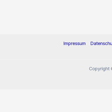
Impressum
Datenschu
Copyright 
Diese Website benutzt Cookies und Tracking-Pixel. W
Okay, verstanden!