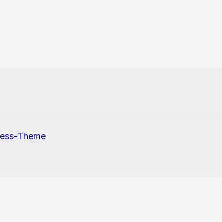
ress-Theme
erwendung von Cookies und Tracking-Pixel zu.