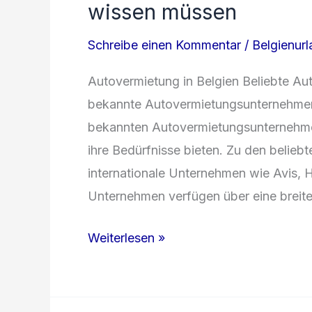
wissen müssen
Schreibe einen Kommentar
/
Belgienur
Autovermietung in Belgien Beliebte A
bekannte Autovermietungsunternehmen i
bekannten Autovermietungsunternehme
ihre Bedürfnisse bieten. Zu den belie
internationale Unternehmen wie Avis, H
Unternehmen verfügen über eine breite
Tipps
Weiterlesen »
zur
Autovermietung
in