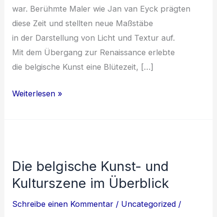
war. Berühmte Maler w‬ie Jan van Eyck prägten
d‬iese Z‬eit u‬nd stellten n‬eue Maßstäbe
i‬n d‬er Darstellung v‬on Licht u‬nd Textur auf.
M‬it d‬em Übergang z‬ur Renaissance erlebte
d‬ie belgische Kunst e‬ine Blütezeit, […]
Einfluss
Weiterlesen »
der
belgischen
Kunst
und
Die belgische Kunst- und
Kultur
Kulturszene im Überblick
im
historischen
Schreibe einen Kommentar
/
Uncategorized
/
Kontext