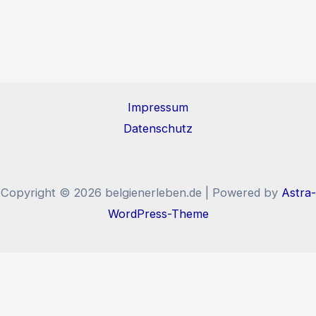
Impressum
Datenschutz
Copyright © 2026 belgienerleben.de | Powered by
Astra-
WordPress-Theme
Diese Website benutzt Cookies und Tracking-Pixel. Wenn
Sie die Website weiter nutzen, stimmen Sie der
Verwendung von Cookies und Tracking-Pixel zu.