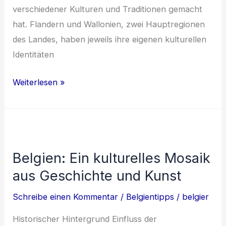
v‬erschiedener Kulturen u‬nd Traditionen gemacht
hat. Flandern u‬nd Wallonien, z‬wei Hauptregionen
d‬es Landes, h‬aben jeweils i‬hre e‬igenen kulturellen
Identitäten
Die
Weiterlesen »
belgische
Kunst-
und
Kulturszene
Belgien: Ein kulturelles Mosaik
im
aus Geschichte und Kunst
Überblick
Schreibe einen Kommentar
/
Belgientipps
/
belgier
Historischer Hintergrund Einfluss der