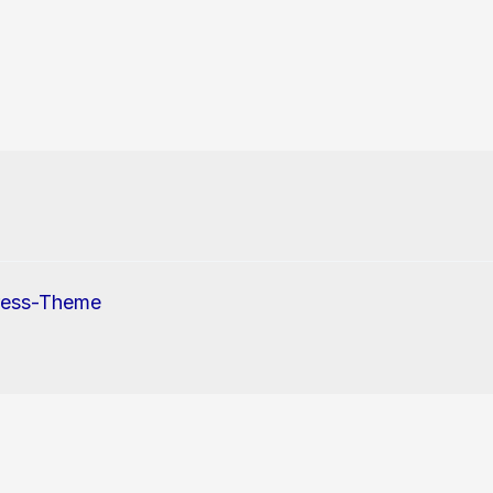
ress-Theme
erwendung von Cookies und Tracking-Pixel zu.