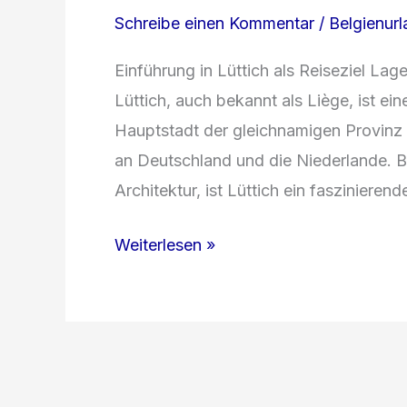
Schreibe einen Kommentar
/
Belgienur
Einführung in Lüttich als Reiseziel Lag
Lüttich, auch bekannt als Liège, ist e
Hauptstadt der gleichnamigen Provinz L
an Deutschland und die Niederlande. Be
Architektur, ist Lüttich ein faszinierend
Entdecke
Weiterlesen »
das
kulturelle
Erbe
von
Lüttich