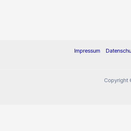
Impressum
Datenschu
Copyright 
Diese Website benutzt Cookies und Tracking-Pixel. W
Okay, verstanden!