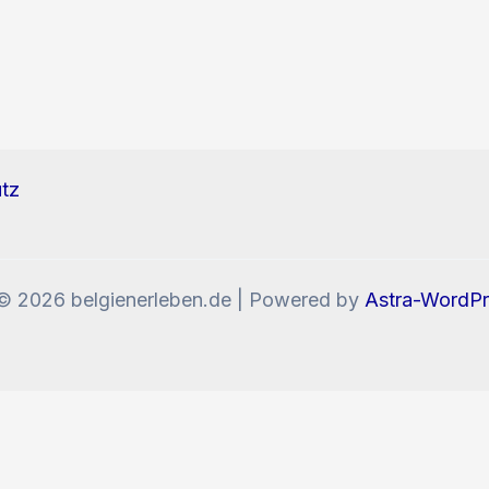
tz
© 2026 belgienerleben.de | Powered by
Astra-WordP
enn Sie die Website weiter nutzen, stimmen Sie der V