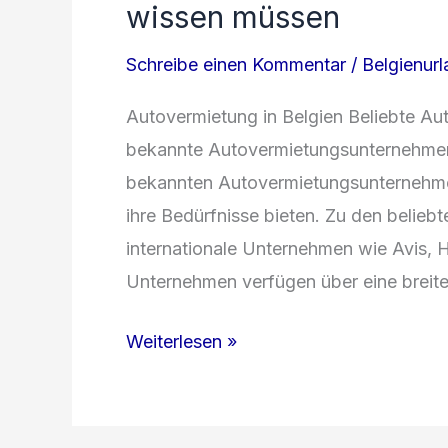
wissen müssen
Schreibe einen Kommentar
/
Belgienur
Autovermietung in Belgien Beliebte A
bekannte Autovermietungsunternehmen i
bekannten Autovermietungsunternehme
ihre Bedürfnisse bieten. Zu den belie
internationale Unternehmen wie Avis, H
Unternehmen verfügen über eine breite
Tipps
Weiterlesen »
zur
Autovermietung
in