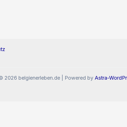
tz
© 2026 belgienerleben.de | Powered by
Astra-WordP
enn Sie die Website weiter nutzen, stimmen Sie der V