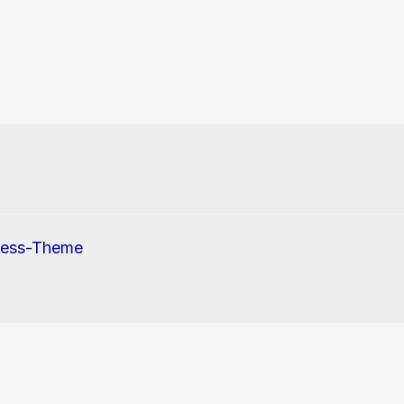
ress-Theme
erwendung von Cookies und Tracking-Pixel zu.