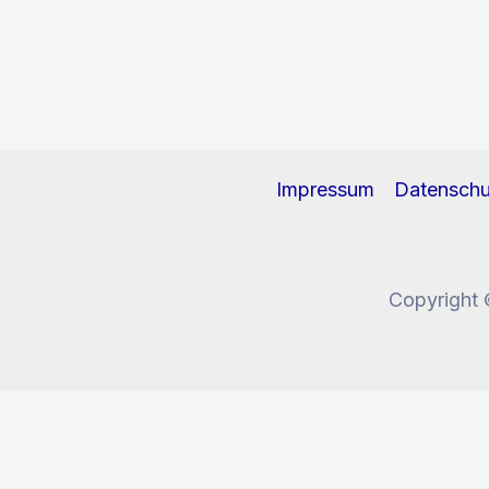
Impressum
Datenschu
Copyright 
Diese Website benutzt Cookies und Tracking-Pixel. W
Okay, verstanden!