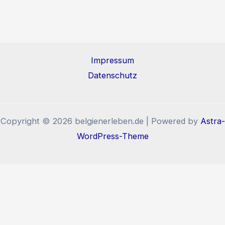
Impressum
Datenschutz
Copyright © 2026 belgienerleben.de | Powered by
Astra-
WordPress-Theme
Diese Website benutzt Cookies und Tracking-Pixel. Wenn
Sie die Website weiter nutzen, stimmen Sie der
Verwendung von Cookies und Tracking-Pixel zu.
Okay, verstanden!