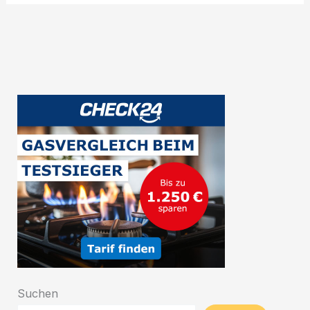
Kultur,
Schokolade,
Comics
und
Landwirtschaft
Suchen