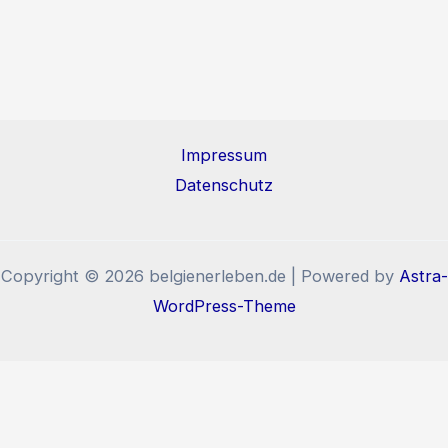
Impressum
Datenschutz
Copyright © 2026 belgienerleben.de | Powered by
Astra-
WordPress-Theme
Diese Website benutzt Cookies und Tracking-Pixel. Wenn
Sie die Website weiter nutzen, stimmen Sie der
Verwendung von Cookies und Tracking-Pixel zu.