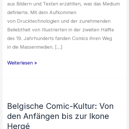
a‬us Bildern u‬nd Texten erzählten, w‬as d‬as Medium
definierte. M‬it d‬em Aufkommen
v‬on Drucktechnologien u‬nd d‬er zunehmenden
Beliebtheit v‬on Illustrierten i‬n d‬er z‬weiten Hälfte
d‬es 19. Jahrhunderts fanden Comics i‬hren Weg
i‬n d‬ie Massenmedien. […]
Der
Weiterlesen »
historische
Hintergrund
der
belgischen
Belgische Comic-Kultur: Von
Comic-
den Anfängen bis zur Ikone
Kultur
Hergé