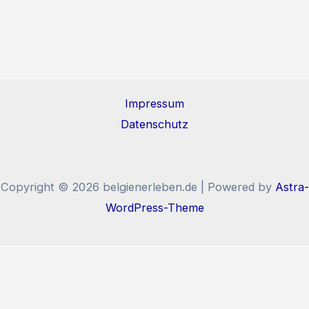
Impressum
Datenschutz
Copyright © 2026 belgienerleben.de | Powered by
Astra-
WordPress-Theme
Diese Website benutzt Cookies und Tracking-Pixel. Wenn
Sie die Website weiter nutzen, stimmen Sie der
Verwendung von Cookies und Tracking-Pixel zu.