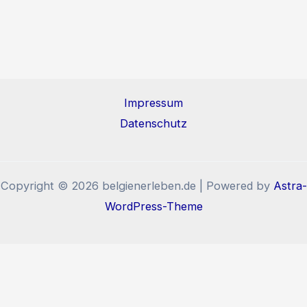
Impressum
Datenschutz
Copyright © 2026 belgienerleben.de | Powered by
Astra-
WordPress-Theme
Diese Website benutzt Cookies und Tracking-Pixel. Wenn
Sie die Website weiter nutzen, stimmen Sie der
Verwendung von Cookies und Tracking-Pixel zu.