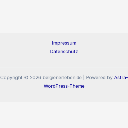
Impressum
Datenschutz
Copyright © 2026 belgienerleben.de | Powered by
Astra-
WordPress-Theme
Diese Website benutzt Cookies und Tracking-Pixel. Wenn
Sie die Website weiter nutzen, stimmen Sie der
Verwendung von Cookies und Tracking-Pixel zu.