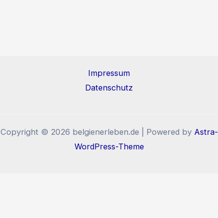
Impressum
Datenschutz
Copyright © 2026 belgienerleben.de | Powered by
Astra-
WordPress-Theme
Diese Website benutzt Cookies und Tracking-Pixel. Wenn
Sie die Website weiter nutzen, stimmen Sie der
Verwendung von Cookies und Tracking-Pixel zu.