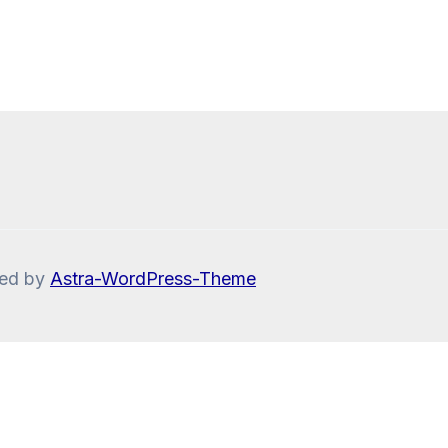
red by
Astra-WordPress-Theme
Wenn Sie die Website weiter nutzen, stimmen Sie der 
Einstellungen
von Einwilligungen, klicken Sie hier: