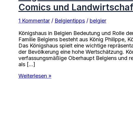
Comics und Landwirtschaf
1 Kommentar
/
Belgientipps
/
belgier
Königshaus in Belgien Bedeutung und Rolle der
Familie Belgiens besteht aus König Philippe, Kö
Das Königshaus spielt eine wichtige repräsenta
der Bevölkerung eine hohe Wertschätzung. Köni
verfassungsmäßige Oberhaupt Belgiens und rep
als […]
Belgische
Weiterlesen »
Glanzlichter:
Kultur,
Schokolade,
Comics
und
Landwirtschaft