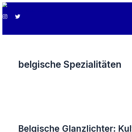
Zum
Inhalt
springen
belgische Spezialitäten
Belgische Glanzlichter: Ku