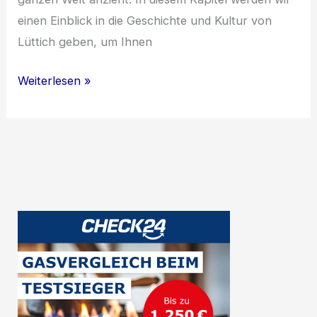
einen Einblick in die Geschichte und Kultur von
Lüttich geben, um Ihnen
Entdecke
Weiterlesen »
Lüttich:
Geschichte,
Kultur
und
kulinarische
Highlights
einer
belgischen
Stadt