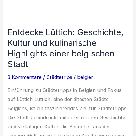
in
Belgien:
Von
Entdecke Lüttich: Geschichte,
Schlössern
Kultur und kulinarische
bis
Bed
Highlights einer belgischen
&
Stadt
Breakfasts
3 Kommentare
/
Städtetrips
/
belgier
Einführung zu Städtetripps in Belgien und Fokus
auf Lüttich Lüttich, eine der ältesten Städte
Belgiens, ist ein faszinierendes Ziel für Städtetripps.
Die Stadt beeindruckt mit ihrer reichen Geschichte
und vielfältigen Kultur, die Besucher aus der
ganzen Welt anzieht. In diesem Kapitel werden wir