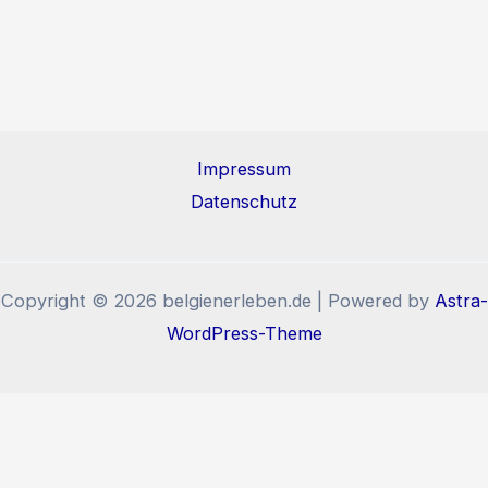
Impressum
Datenschutz
Copyright © 2026 belgienerleben.de | Powered by
Astra-
WordPress-Theme
Diese Website benutzt Cookies und Tracking-Pixel. Wenn
Sie die Website weiter nutzen, stimmen Sie der
Verwendung von Cookies und Tracking-Pixel zu.